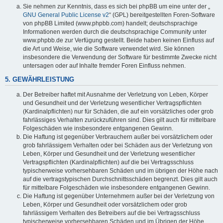
Sie nehmen zur Kenntnis, dass es sich bei phpBB um eine unter der „
GNU General Public License v2
“ (GPL) bereitgestellten Foren-Software
von phpBB Limited (www.phpbb.com) handelt; deutschsprachige
Informationen werden durch die deutschsprachige Community unter
www.phpbb.de zur Verfügung gestellt. Beide haben keinen Einfluss auf
die Art und Weise, wie die Software verwendet wird. Sie können
insbesondere die Verwendung der Software für bestimmte Zwecke nicht
untersagen oder auf Inhalte fremder Foren Einfluss nehmen.
5. GEWÄHRLEISTUNG
Der Betreiber haftet mit Ausnahme der Verletzung von Leben, Körper
und Gesundheit und der Verletzung wesentlicher Vertragspflichten
(Kardinalpflichten) nur für Schäden, die auf ein vorsätzliches oder grob
fahrlässiges Verhalten zurückzuführen sind. Dies gilt auch für mittelbare
Folgeschäden wie insbesondere entgangenen Gewinn.
Die Haftung ist gegenüber Verbrauchern außer bei vorsätzlichem oder
grob fahrlässigem Verhalten oder bei Schäden aus der Verletzung von
Leben, Körper und Gesundheit und der Verletzung wesentlicher
Vertragspflichten (Kardinalpflichten) auf die bei Vertragsschluss
typischerweise vorhersehbaren Schäden und im übrigen der Höhe nach
auf die vertragstypischen Durchschnittsschäden begrenzt. Dies gilt auch
für mittelbare Folgeschäden wie insbesondere entgangenen Gewinn.
Die Haftung ist gegenüber Unternehmern außer bei der Verletzung von
Leben, Körper und Gesundheit oder vorsätzlichem oder grob
fahrlässigem Verhalten des Betreibers auf die bei Vertragsschluss
typischerweise vorhersehbaren Schäden und im Übrigen der Höhe