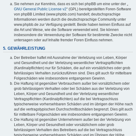
Sie nehmen zur Kenntnis, dass es sich bei phpBB um eine unter der „
GNU General Public License v2
“ (GPL) bereitgestellten Foren-Software
von phpBB Limited (www.phpbb.com) handelt; deutschsprachige
Informationen werden durch die deutschsprachige Community unter
www.phpbb.de zur Verfügung gestellt. Beide haben keinen Einfluss auf
die Art und Weise, wie die Software verwendet wird. Sie können
insbesondere die Verwendung der Software für bestimmte Zwecke nicht
untersagen oder auf Inhalte fremder Foren Einfluss nehmen.
5. GEWÄHRLEISTUNG
Der Betreiber haftet mit Ausnahme der Verletzung von Leben, Körper
und Gesundheit und der Verletzung wesentlicher Vertragspflichten
(Kardinalpflichten) nur für Schäden, die auf ein vorsätzliches oder grob
fahrlässiges Verhalten zurückzuführen sind. Dies gilt auch für mittelbare
Folgeschäden wie insbesondere entgangenen Gewinn.
Die Haftung ist gegenüber Verbrauchern außer bei vorsätzlichem oder
grob fahrlässigem Verhalten oder bei Schäden aus der Verletzung von
Leben, Körper und Gesundheit und der Verletzung wesentlicher
Vertragspflichten (Kardinalpflichten) auf die bei Vertragsschluss
typischerweise vorhersehbaren Schäden und im übrigen der Höhe nach
auf die vertragstypischen Durchschnittsschäden begrenzt. Dies gilt auch
für mittelbare Folgeschäden wie insbesondere entgangenen Gewinn.
Die Haftung ist gegenüber Unternehmern außer bei der Verletzung von
Leben, Körper und Gesundheit oder vorsätzlichem oder grob
fahrlässigem Verhalten des Betreibers auf die bei Vertragsschluss
typischerweise vorhersehbaren Schäden und im Übrigen der Höhe