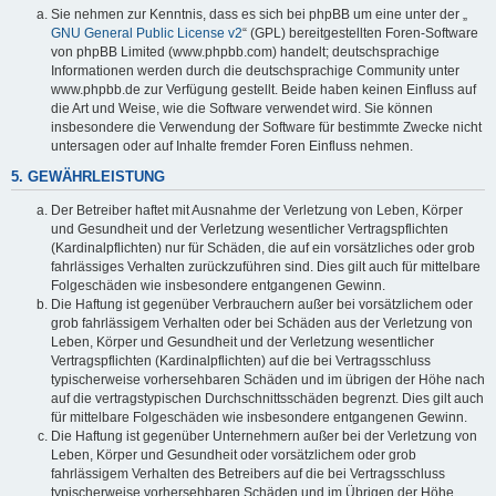
Sie nehmen zur Kenntnis, dass es sich bei phpBB um eine unter der „
GNU General Public License v2
“ (GPL) bereitgestellten Foren-Software
von phpBB Limited (www.phpbb.com) handelt; deutschsprachige
Informationen werden durch die deutschsprachige Community unter
www.phpbb.de zur Verfügung gestellt. Beide haben keinen Einfluss auf
die Art und Weise, wie die Software verwendet wird. Sie können
insbesondere die Verwendung der Software für bestimmte Zwecke nicht
untersagen oder auf Inhalte fremder Foren Einfluss nehmen.
5. GEWÄHRLEISTUNG
Der Betreiber haftet mit Ausnahme der Verletzung von Leben, Körper
und Gesundheit und der Verletzung wesentlicher Vertragspflichten
(Kardinalpflichten) nur für Schäden, die auf ein vorsätzliches oder grob
fahrlässiges Verhalten zurückzuführen sind. Dies gilt auch für mittelbare
Folgeschäden wie insbesondere entgangenen Gewinn.
Die Haftung ist gegenüber Verbrauchern außer bei vorsätzlichem oder
grob fahrlässigem Verhalten oder bei Schäden aus der Verletzung von
Leben, Körper und Gesundheit und der Verletzung wesentlicher
Vertragspflichten (Kardinalpflichten) auf die bei Vertragsschluss
typischerweise vorhersehbaren Schäden und im übrigen der Höhe nach
auf die vertragstypischen Durchschnittsschäden begrenzt. Dies gilt auch
für mittelbare Folgeschäden wie insbesondere entgangenen Gewinn.
Die Haftung ist gegenüber Unternehmern außer bei der Verletzung von
Leben, Körper und Gesundheit oder vorsätzlichem oder grob
fahrlässigem Verhalten des Betreibers auf die bei Vertragsschluss
typischerweise vorhersehbaren Schäden und im Übrigen der Höhe