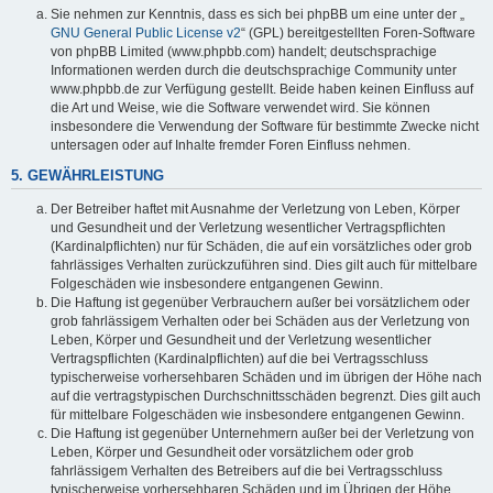
Sie nehmen zur Kenntnis, dass es sich bei phpBB um eine unter der „
GNU General Public License v2
“ (GPL) bereitgestellten Foren-Software
von phpBB Limited (www.phpbb.com) handelt; deutschsprachige
Informationen werden durch die deutschsprachige Community unter
www.phpbb.de zur Verfügung gestellt. Beide haben keinen Einfluss auf
die Art und Weise, wie die Software verwendet wird. Sie können
insbesondere die Verwendung der Software für bestimmte Zwecke nicht
untersagen oder auf Inhalte fremder Foren Einfluss nehmen.
5. GEWÄHRLEISTUNG
Der Betreiber haftet mit Ausnahme der Verletzung von Leben, Körper
und Gesundheit und der Verletzung wesentlicher Vertragspflichten
(Kardinalpflichten) nur für Schäden, die auf ein vorsätzliches oder grob
fahrlässiges Verhalten zurückzuführen sind. Dies gilt auch für mittelbare
Folgeschäden wie insbesondere entgangenen Gewinn.
Die Haftung ist gegenüber Verbrauchern außer bei vorsätzlichem oder
grob fahrlässigem Verhalten oder bei Schäden aus der Verletzung von
Leben, Körper und Gesundheit und der Verletzung wesentlicher
Vertragspflichten (Kardinalpflichten) auf die bei Vertragsschluss
typischerweise vorhersehbaren Schäden und im übrigen der Höhe nach
auf die vertragstypischen Durchschnittsschäden begrenzt. Dies gilt auch
für mittelbare Folgeschäden wie insbesondere entgangenen Gewinn.
Die Haftung ist gegenüber Unternehmern außer bei der Verletzung von
Leben, Körper und Gesundheit oder vorsätzlichem oder grob
fahrlässigem Verhalten des Betreibers auf die bei Vertragsschluss
typischerweise vorhersehbaren Schäden und im Übrigen der Höhe